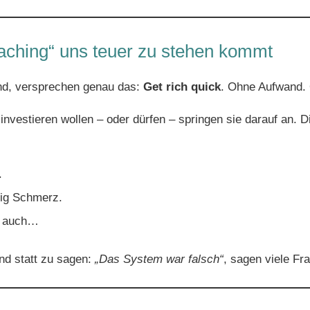
ching“ uns teuer zu stehen kommt
ind, versprechen genau das:
Get rich quick
. Ohne Aufwand. 
t investieren wollen – oder dürfen – springen sie darauf an
.
nig Schmerz.
ja auch…
nd statt zu sagen:
„Das System war falsch“
, sagen viele Fr