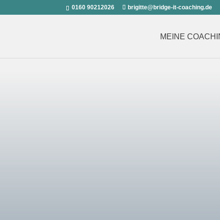
0160 90212026
brigitte@bridge-it-coaching.de
MEINE COACHI