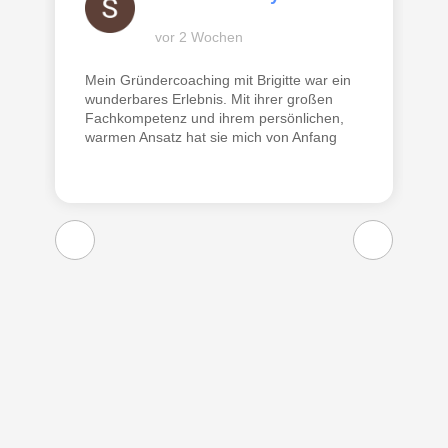
vor 2 Wochen
Mein Gründercoaching mit Brigitte war ein
wunderbares Erlebnis. Mit ihrer großen
Fachkompetenz und ihrem persönlichen,
warmen Ansatz hat sie mich von Anfang
an beruhigt und sicher durch den Prozess
begleitet. Brigitte hat jede meiner Fragen
geduldig und verständlich beantwortet. Ihr
Coaching ist nicht nur klar strukturiert,
sondern gleichzeitig einfühlsam,
menschennah und motivierend. Durch
ihre Unterstützung habe ich viel gelernt
und wertvolle Sicherheit für meinen Weg
in die Selbstständigkeit gewonnen. Das
Coaching hat bei mir einen nachhaltig
positiven Eindruck hinterlassen. Ich danke
dir von Herzen, liebe Brigitte, für diese
großartige Begleitung