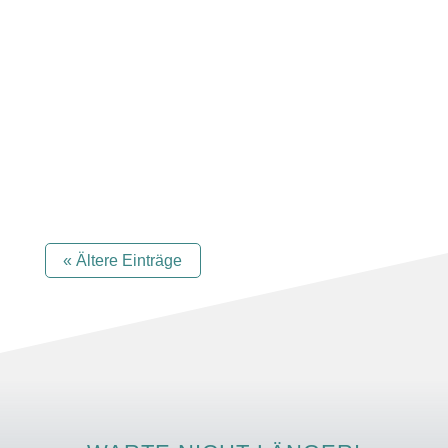
Trauer, Neuanfang und warum ich trotzdem,
oder gerade deshalb, für Frauen brenne. Am
Sonntag ist Weltfrauentag. Ich war
eingeladen. Nach...
« Ältere Einträge