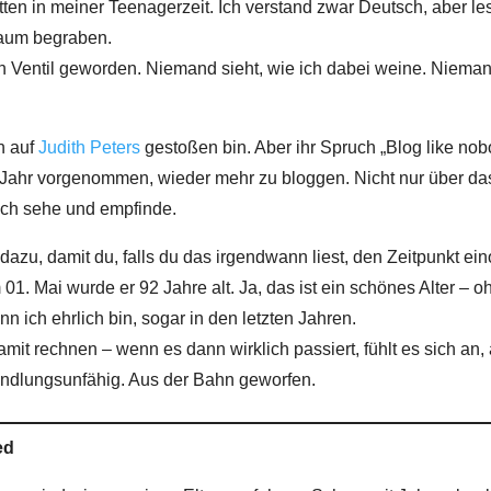
n in meiner Teenagerzeit. Ich verstand zwar Deutsch, aber le
raum begraben.
in Ventil geworden. Niemand sieht, wie ich dabei weine. Niemand 
h auf
Judith Peters
gestoßen bin. Aber ihr Spruch „Blog like nob
es Jahr vorgenommen, wieder mehr zu bloggen. Nicht nur über d
ich sehe und empfinde.
 dazu, damit du, falls du das irgendwann liest, den Zeitpunkt ei
01. Mai wurde er 92 Jahre alt. Ja, das ist ein schönes Alter – 
 ich ehrlich bin, sogar in den letzten Jahren.
mit rechnen – wenn es dann wirklich passiert, fühlt es sich an
andlungsunfähig. Aus der Bahn geworfen.
ed