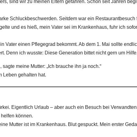
ers, sind wir zu meinen Eltern gefahren. Schon seit Jahren begl
tarke Schluckbeschwerden. Seitdem war ein Restaurantbesuch f
gelte und es hieß, mein Vater sei im Krankenhaus, fuhr ich sofo
mein Vater einen Pflegegrad bekommt. Ab dem 1. Mai sollte end
ert. Denn ich wusste: Diese Generation bittet nicht gern um Hilfe
sagte meine Mutter: „Ich brauche ihn ja noch.“
m Leben gehalten hat.
rkei. Eigentlich Urlaub – aber auch ein Besuch bei Verwandten, 
 helfen können.
ine Mutter ist im Krankenhaus. Blut gespuckt. Mein erster Geda