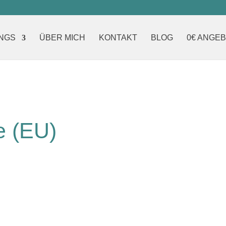
NGS
ÜBER MICH
KONTAKT
BLOG
0€ ANGE
e (EU)