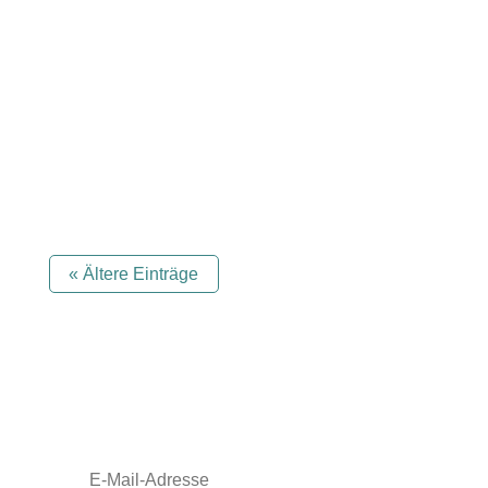
Schon die Fahrt nach Wolfsburg war
emotional herausfordernd für mich, da ich
diese Strecke früher oft mit...
« Ältere Einträge
Abonniere meinen Newsletter